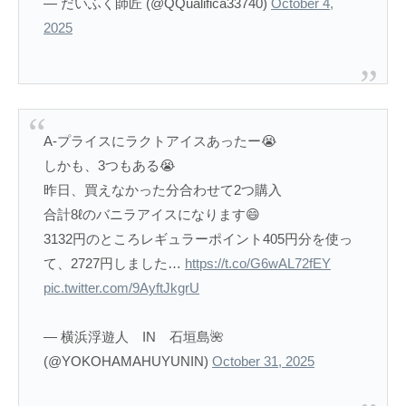
— だいふく師匠 (@QQualifica33740)
October 4,
2025
A-プライスにラクトアイスあったー😭
しかも、3つもある😭
昨日、買えなかった分合わせて2つ購入
合計8ℓのバニラアイスになります😄
3132円のところレギュラーポイント405円分を使っ
て、2727円しました…
https://t.co/G6wAL72fEY
pic.twitter.com/9AyftJkgrU
— 横浜浮遊人 IN 石垣島🌺
(@YOKOHAMAHUYUNIN)
October 31, 2025