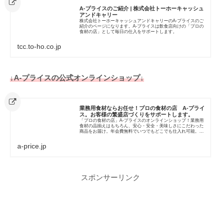
A-プライスのご紹介 | 株式会社トーホーキャッシュ
アンドキャリー
株式会社トーホーキャッシュアンドキャリーのA-プライスのご
紹介のページになります。A-プライスは飲食店向けの「プロの
食材の店」として毎日の仕入をサポートします。
tcc.to-ho.co.jp
↓A-プライスの公式オンラインショップ↓
業務用食材ならお任せ！プロの食材の店 A-プライ
ス。お客様の繁盛店づくりをサポートします。
「プロの食材の店」A-プライスのオンラインショップ！業務用
食材の品揃えはもちろん、安心・安全・美味しさにこだわった
商品をお届け。年会費無料でいつでもどこでも仕入れ可能。季
節の食材・産地直送品・業務用冷凍食品・調味料など厳選した
アイテムをお届...
a-price.jp
スポンサーリンク