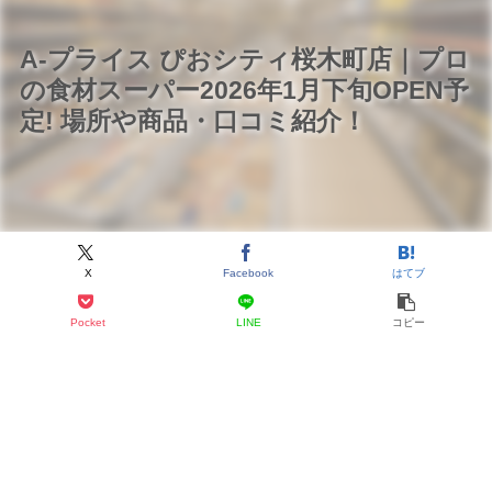
A-プライス ぴおシティ桜木町店｜プロ
の食材スーパー2026年1月下旬OPEN予
定! 場所や商品・口コミ紹介！
X
Facebook
はてブ
Pocket
LINE
コピー