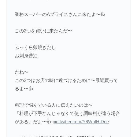
業務スーパーのAプライスさんに来たよ〜👍
この2つを買いに来たんだ〜
ふっくら卵焼きだし
お刺身醤油
だね〜
この2つはお店の味に近づけるために〜最近買って
るよ〜👍
料理で悩んでいる人に伝えたいのは〜
「料理が下手なんじゃなくて使う調味料が違う場合
がある」だよ〜👍
pic.twitter.com/Y9WufHIDne