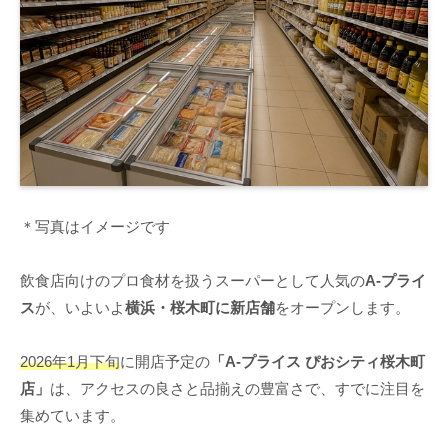
＊写真はイメージです
飲食店向けのプロ食材を扱うスーパーとして人気の
A-プライ
ス
が、いよいよ
横浜・桜木町に新店舗
をオープンします。
2026年1月下旬
に開店予定の
「A-プライス ぴおシティ桜木町
店」
は、アクセスの良さと品揃えの豊富さで、すでに注目を
集めています。