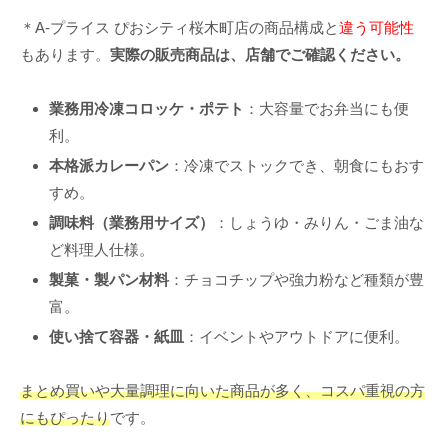
＊A-プライス ぴおシティ桜木町店の商品構成と
違う可能性
もあります。
実際の販売商品は、店舗でご確認ください。
業務用冷凍コロッケ・ポテト
：大容量でお弁当にも便
利。
本格派カレーパン
：冷凍でストックでき、朝食にもおす
すめ。
調味料（業務用サイズ）
：しょうゆ・みりん・ごま油な
ど料理人仕様。
製菓・製パン材料
：チョコチップや強力粉など種類が豊
富。
使い捨て容器・紙皿
：イベントやアウトドアに便利。
まとめ買いや大量調理に向いた商品が多く、コスパ重視の方
にもぴったり
です。