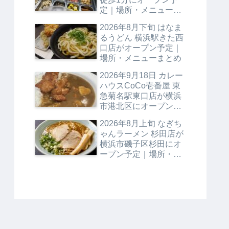
定｜場所・メニューま
とめ
2026年8月下旬 はなま
るうどん 横浜駅きた西
口店がオープン予定｜
場所・メニューまとめ
2026年9月18日 カレー
ハウスCoCo壱番屋 東
急菊名駅東口店が横浜
市港北区にオープン予
定｜場所・メニューま
2026年8月上旬 なぎち
とめ
ゃんラーメン 杉田店が
横浜市磯子区杉田にオ
ープン予定｜場所・メ
ニューまとめ