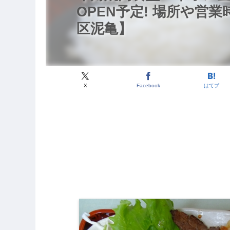
OPEN予定! 場所や営
区泥亀】
X
Facebook
はてブ