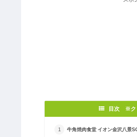
目次 ※
牛角焼肉食堂 イオン金沢八景SC