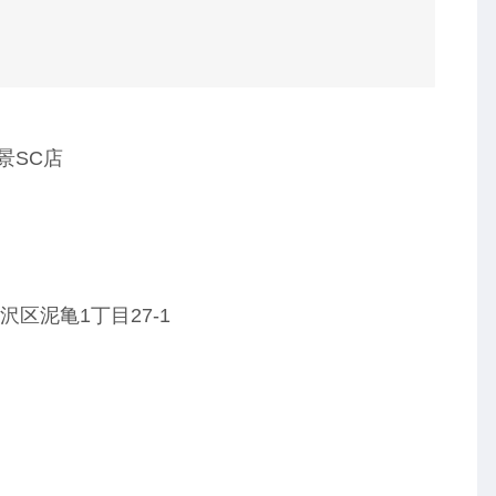
景SC店
金沢区泥亀1丁目27-1