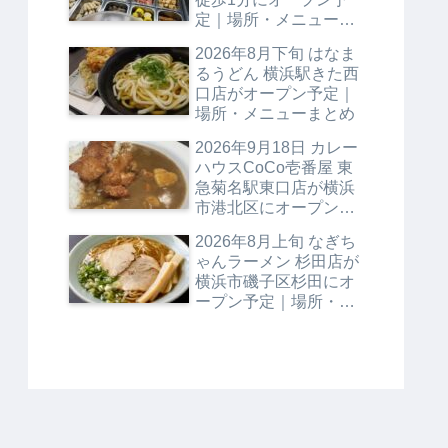
定｜場所・メニューま
とめ
2026年8月下旬 はなま
るうどん 横浜駅きた西
口店がオープン予定｜
場所・メニューまとめ
2026年9月18日 カレー
ハウスCoCo壱番屋 東
急菊名駅東口店が横浜
市港北区にオープン予
定｜場所・メニューま
2026年8月上旬 なぎち
とめ
ゃんラーメン 杉田店が
横浜市磯子区杉田にオ
ープン予定｜場所・メ
ニューまとめ