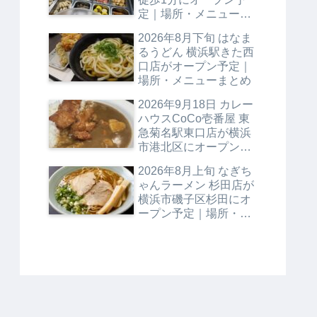
定｜場所・メニューま
とめ
2026年8月下旬 はなま
るうどん 横浜駅きた西
口店がオープン予定｜
場所・メニューまとめ
2026年9月18日 カレー
ハウスCoCo壱番屋 東
急菊名駅東口店が横浜
市港北区にオープン予
定｜場所・メニューま
2026年8月上旬 なぎち
とめ
ゃんラーメン 杉田店が
横浜市磯子区杉田にオ
ープン予定｜場所・メ
ニューまとめ