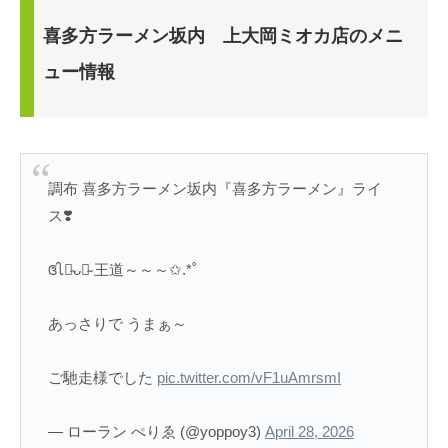
喜多方ラーメン坂内 上大岡ミオカ店のメニ
ュー情報
調布 喜多方ラーメン坂内『喜多方ラーメン』️ライ
ス❣️
ꢏꢷꐐ̴ᴗꐐ̴ 王道～～～✩.*˚
あっさりで うまぁ～
ご馳走様でした
pic.twitter.com/vF1uAmrsmI
— ローラン ぺりゑ (@yoppoy3)
April 28, 2026