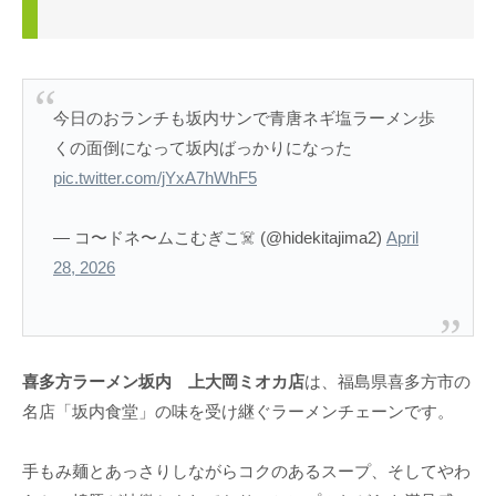
今日のおランチも坂内サンで青唐ネギ塩ラーメン歩
くの面倒になって坂内ばっかりになった
pic.twitter.com/jYxA7hWhF5
— コ〜ドネ〜ムこむぎこ☠️ (@hidekitajima2)
April
28, 2026
喜多方ラーメン坂内 上大岡ミオカ店
は、福島県喜多方市の
名店「坂内食堂」の味を受け継ぐラーメンチェーンです。
手もみ麺とあっさりしながらコクのあるスープ、そしてやわ