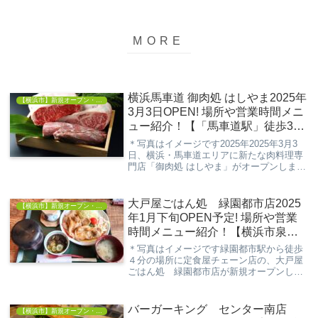
横浜馬車道 御肉処 はしやま2025年
【横浜市】新規オープン・開店情報
3月3日OPEN! 場所や営業時間メニ
ュー紹介！【「馬車道駅」徒歩3
分】
＊写真はイメージです2025年2025年3月3
日、横浜・馬車道エリアに新たな肉料理専
門店「御肉処 はしやま」がオープンしまし
た。みなとみらい線「馬車道駅」から徒歩
3分という好立地に位置し、厳選されたブ
ランド牛を使用した焼肉やしゃぶしゃぶ、
大戸屋ごはん処 緑園都市店2025
【横浜市】新規オープン・開店情報
も...
年1月下旬OPEN予定! 場所や営業
時間メニュー紹介！【横浜市泉区
緑園】
＊写真はイメージです緑園都市駅から徒歩
４分の場所に定食屋チェーン店の、大戸屋
ごはん処 緑園都市店が新規オープンしま
す。今回の記事は、そんな新たに出店する
「大戸屋ごはん処 緑園都市店」の情報に
ついて解説していきます。※ 記事作成時の
バーガーキング センター南店
【横浜市】新規オープン・開店情報
情報の為、...