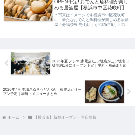
OPEN予定! おでんと魚料理が楽し
める居酒屋【横浜市中区花咲町】
＊写真はイメージです横浜市中区花咲町
に、新たなおでんと魚料理が楽しめる居酒
屋「分福茶釜 野毛店」が2025年6月上旬か
ら中旬にかけてオープン予定です。新築の
建物内に位置し、和風の落ち着いた内装が
特徴で、店内もキッチンも新品同様の清潔
感あふれ...
2026年夏 ノジマ(家電店)三ツ境店が三ツ境南口
徒歩約1分にオープン予定｜場所・商品まとめ
2026年7月 本場さぬきうどんKAI 根岸店がオー
プン予定｜場所・メニューまとめ
ホーム
【横浜市】新規オープン・開店情報