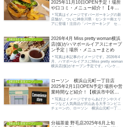
2025年11月10日OPEN予定！場所
や口コミ・メニュー紹介！【キー
サウス】
＊写真はイメージですバーガーキングの新
店舗が、ついに神奈川県・センター南エリ
アに登場！注目の「バーガーキング セン
ター南店」は、2025年11月10日にオープン
予定。アクセス抜群の立地と、おなじみの
直火焼きバーガーで、地域の新たなグルメ
2026年4月 Miss pretty woman横浜
【横浜市】新規オープン・開店情報
スポ...
店(仮)がハマボールイアスにオープ
ン予定｜場所・メニューまとめ
＊写真は本記事のイメージです。2026年4
月、ハマボールイアスにMiss pretty woman
横浜店(仮)がオープン予定です。パンケー
キが話題のカフェ＆ダイニングとして注目
されており、横浜駅から徒歩4分という好
立地も魅力のひとつです。可...
ローソン 横浜山元町一丁目店
【横浜市】新規オープン・開店情報
2025年2月1日OPEN予定! 場所や営
業時間など紹介！【横浜市中区山
元町】
＊写真はイメージですからあげクンやスイ
ーツなど人気商品が沢山ある大手コンビニ
チェーンの、ローソン 横浜山元町一丁目
店が新規オープンします。今回の記事は、
そんな新たに出店する「ローソン 横浜山
元町一丁目店」の情報について解説してい
分福茶釜 野毛店2025年6月上旬
【横浜市】新規オープン・開店情報
きます。※ ...