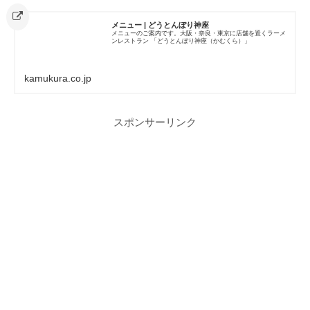
メニュー | どうとんぼり神座
メニューのご案内です。大阪・奈良・東京に店舗を置くラーメ
ンレストラン 「どうとんぼり神座（かむくら）」
kamukura.co.jp
スポンサーリンク