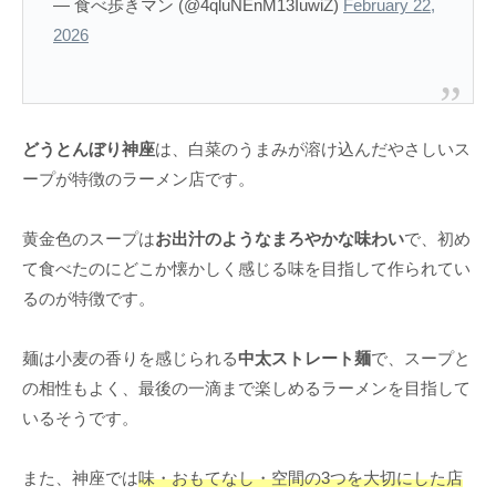
— 食べ歩きマン (@4qluNEnM13IuwiZ)
February 22,
2026
どうとんぼり神座
は、白菜のうまみが溶け込んだやさしいス
ープが特徴のラーメン店です。
黄金色のスープは
お出汁のようなまろやかな味わい
で、初め
て食べたのにどこか懐かしく感じる味を目指して作られてい
るのが特徴です。
麺は小麦の香りを感じられる
中太ストレート麺
で、スープと
の相性もよく、最後の一滴まで楽しめるラーメンを目指して
いるそうです。
また、神座では
味・おもてなし・空間の3つを大切にした店