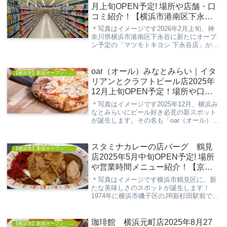
ン前か...
月上旬OPEN予定! 場所や店舗・口
コミ紹介！【横浜市港南区下永
谷】
＊写真はイメージです2026年2月上旬、神
奈川県横浜市港南区下永谷に新たにオープ
ン予定の「マツモトキヨシ 下永谷店」が注
目を集めています。大手ドラッグストアチ
ェーン「マツモトキヨシ」の新店舗という
ことで、地域の皆さんの暮らしに寄り添う
oar（オール）みなとみらい｜イタ
【横浜市】新規オープン・開店情報
存在に...
リアンとクラフトビール店2025年
12月上旬OPEN予定！場所や口コ
ミ・メニュー紹介！
＊写真はイメージです2025年12月、横浜み
なとみらいにビール好き必見の新スポット
が誕生します。その名も「oar（オール）み
なとみらい」。クラフトビールを13種類も
取り揃え、本格イタリアンとのペアリング
を楽しめるおしゃれな専門店です。浜い
スタミナカレーの店バーグ 鶴見
【横浜市】新規オープン・開店情報
ぬ...
店2025年5月中旬OPEN予定! 場所
や営業時間メニュー紹介！【京急
鶴見駅 徒歩2分】
＊写真はイメージです横浜市鶴見区に、新
たな美味しさのスポットが誕生します！
1974年に横浜市磯子区のJR新杉田駅前でカ
ウンター8席の洋食店としてスタートし、
多くのメディアでも紹介されてきた「スタ
ミナカレーの店 バーグ」が、2025年5月中
珈琲館 横浜元町店2025年8月27
【横浜市】新規オープン・開店情報