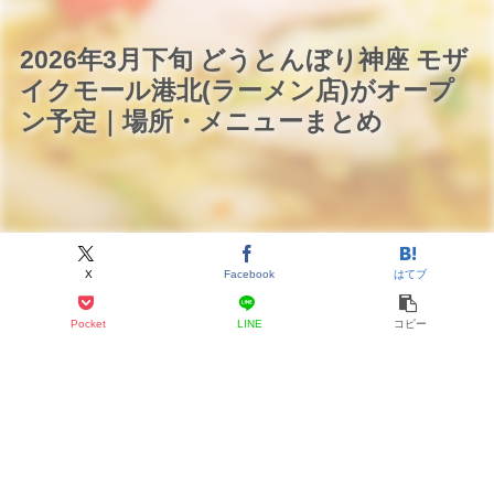
2026年3月下旬 どうとんぼり神座 モザ
イクモール港北(ラーメン店)がオープ
ン予定｜場所・メニューまとめ
X
Facebook
はてブ
Pocket
LINE
コピー