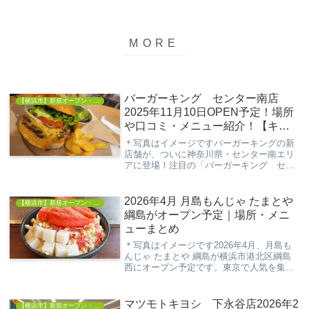
バーガーキング センター南店
【横浜市】新規オープン・開店情報
2025年11月10日OPEN予定！場所
や口コミ・メニュー紹介！【キー
サウス】
＊写真はイメージですバーガーキングの新
店舗が、ついに神奈川県・センター南エリ
アに登場！注目の「バーガーキング セン
ター南店」は、2025年11月10日にオープン
予定。アクセス抜群の立地と、おなじみの
直火焼きバーガーで、地域の新たなグルメ
2026年4月 月島もんじゃ たまとや
【横浜市】新規オープン・開店情報
スポ...
綱島がオープン予定｜場所・メニ
ューまとめ
＊写真はイメージです2026年4月、月島も
んじゃ たまとや 綱島が横浜市港北区綱島
西にオープン予定です。東京で人気を集め
るもんじゃ焼き専門店ブランドが、ついに
神奈川県へ初進出。東急東横線「綱島駅」
から徒歩1分という好立地もあり、オープ
マツモトキヨシ 下永谷店2026年2
【横浜市】新規オープン・開店情報