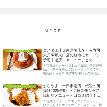
コメダ珈琲店東戸塚店がくら寿司
【横浜市】新規オープン・開店情報
東戸塚駅東口店の跡地にオープン
予定｜場所・メニューまとめ
＊写真はイメージですコメダ珈琲店東戸塚
店が、東戸塚駅近くにオープン予定です。
場所はくら寿司 東戸塚駅東口店の跡地とみ
られ、求人情報でも新店舗のオープニング
スタッフ募集が始まっています。浜いぬコ
ーヒーや軽食をゆっくり楽しめるカフェと
からやま 十日市場店｜伝説の唐
【横浜市】新規オープン・開店情報
して知られ...
揚げ2025年9月下旬日OPEN予定！
場所やメニュー・口コミ紹介！
【緑区十日市場町】
＊写真はイメージですサクサクジューシー
なからあげが大人気の「からやま」が、横