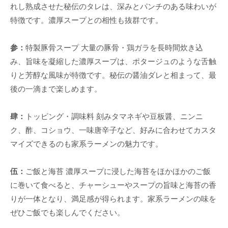
れし熟成させた秘伝のタレは、深みとパンチのある味わいが
特徴です。濃厚スープとの相性も抜群です。
参：
特製豚骨スープ 大量の豚骨・鶏ガラを長時間炊き込
み、旨味を凝縮した濃厚スープは、ポタージュのような舌触
りと芳醇な風味が特徴です。秘伝の醤油ダレと相まって、最
後の一滴まで楽しめます。
肆：
トッピング・調味料 刻みタマネギや豆板醤、ニンニ
ク、酢、コショウ、一味唐辛子など、好みに合わせてカスタ
マイズできるのも家系ラーメンの魅力です。
伍：
ご飯と海苔 濃厚スープに浸した海苔をほかほかのご飯
に巻いて食べると、チャーシューやスープの旨味と海苔の香
りが一体となり、満足感が得られます。家系ラーメンの味を
ぜひご飯でも楽しんでください。