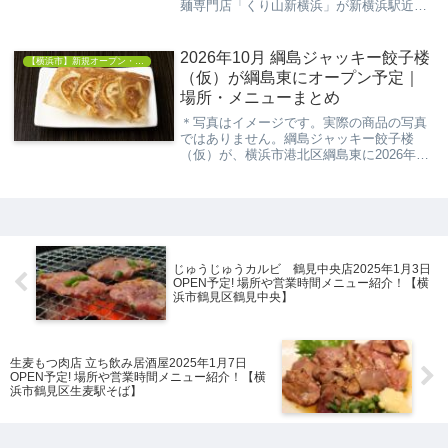
麺専門店「くり山新横浜」が新横浜駅近く
にオープン予定です。横浜・白楽で人気を
集めるつけ麺店「くり山」の新店舗として
登場し、濃厚な魚介豚骨スープと自家製太
2026年10月 綱島ジャッキー餃子楼
【横浜市】新規オープン・開店情報
麺のつ...
（仮）が綱島東にオープン予定｜
場所・メニューまとめ
＊写真はイメージです。実際の商品の写真
ではありません。綱島ジャッキー餃子楼
（仮）が、横浜市港北区綱島東に2026年10
月オープン予定です。求人情報では、綱島
駅・新綱島駅から徒歩3分の場所に、肉汁
餃子や小籠包を楽しめるカジュアルな中華
店として...
じゅうじゅうカルビ 鶴見中央店2025年1月3日
OPEN予定! 場所や営業時間メニュー紹介！【横
浜市鶴見区鶴見中央】
生麦もつ肉店 立ち飲み居酒屋2025年1月7日
OPEN予定! 場所や営業時間メニュー紹介！【横
浜市鶴見区生麦駅そば】