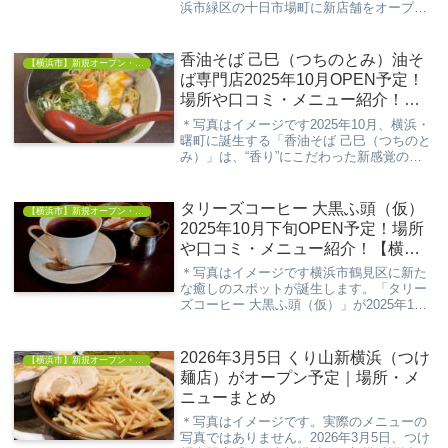
浜市緑区の十日市場町に新店舗をオープン
予定です！今回ご紹介するのは、2025年9
月下旬に登場予定の「からやま 十日市場
店」。アクセス良好な立地で、ランチや夕
香油そば 己巳（つちのとみ）油そ
【横浜市】新規オープン・開店情報
食、テイ...
ば専門店2025年10月OPEN予定！
場所や口コミ・メニュー紹介！
【坂東橋駅、黄金町駅】
＊写真はイメージです2025年10月、横浜・
曙町に誕生する「香油そば 己巳（つちのと
み）」は、“香り”にこだわった新感覚の油
そば専門店です。姉妹店「淡麗拉麺 己巳」
で培った繊細な技術を活かし、もち小麦配
合の自家製麺と香油の組み合わせが話題
タリーズコーヒー 大黒ふ頭（仮）
【横浜市】新規オープン・開店情報
に...
2025年10月下旬OPEN予定！場所
や口コミ・メニュー紹介！【横浜
市鶴見区大黒ふ頭】
＊写真はイメージです横浜市鶴見区に新た
な癒しのスポットが誕生します。「タリー
ズコーヒー 大黒ふ頭（仮）」が2025年10
月下旬にOPEN予定との情報が届きまし
た。港町ならではの開放感あふれるエリア
に、ほっと一息つけるカフェが加わるのは
2026年3月5日 くり山新横浜（つけ
【横浜市】新規オープン・開店情報
嬉しい...
麺店）がオープン予定｜場所・メ
ニューまとめ
＊写真はイメージです。実際のメニューの
写真ではありません。2026年3月5日、つけ