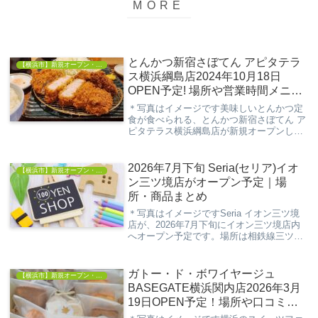
とんかつ新宿さぼてん アピタテラ
【横浜市】新規オープン・開店情報
ス横浜綱島店2024年10月18日
OPEN予定! 場所や営業時間メニュ
ー紹介！【港北区綱島東】
＊写真はイメージです美味しいとんかつ定
食が食べられる、とんかつ新宿さぼてん ア
ピタテラス横浜綱島店が新規オープンしま
す。今回の記事は、そんな新たに出店する
「とんかつ新宿さぼてん アピタテラス横浜
綱島店」の情報について解説していきま
2026年7月下旬 Seria(セリア)イオ
【横浜市】新規オープン・開店情報
す。※ 記...
ン三ツ境店がオープン予定｜場
所・商品まとめ
＊写真はイメージですSeria イオン三ツ境
店が、2026年7月下旬にイオン三ツ境店内
へオープン予定です。場所は相鉄線三ツ境
駅から徒歩約4分とアクセスしやすく、普
段のお買い物のついでにも立ち寄りやすそ
うな立地です。浜いぬ100円ショップと
ガトー・ド・ボワイヤージュ
【横浜市】新規オープン・開店情報
し...
BASEGATE横浜関内店2026年3月
19日OPEN予定！場所や口コミ・
メニュー紹介！【洋菓子店】