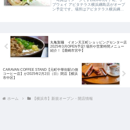
ブウェイ アピタテラス横浜綱島店がオープ
ン予定です。場所はアピタテラス横浜綱島
店1F。東急東横線「綱島」駅から徒歩約10
分と、日常使いにも便利な立地となりそう
です。浜いぬ野菜たっぷりのサンドイッチ
で...
丸亀製麺 イオン天王町ショッピングセンター店
2025年3月OPEN予定! 場所や営業時間メニュー
紹介！【鹿嶋市宮中】
CARAVAN COFFEE STAND【元町中華街駅の側
コーヒー店】が2025年2月2日（日）閉店【横浜
市中区】
ホーム
【横浜市】新規オープン・開店情報