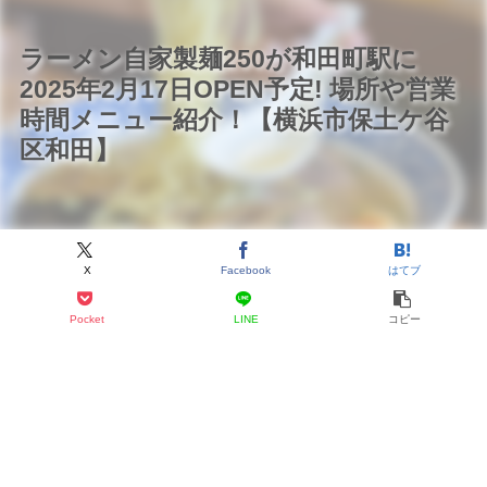
ラーメン自家製麺250が和田町駅に
2025年2月17日OPEN予定! 場所や営業
時間メニュー紹介！【横浜市保土ケ谷
区和田】
X
Facebook
はてブ
Pocket
LINE
コピー