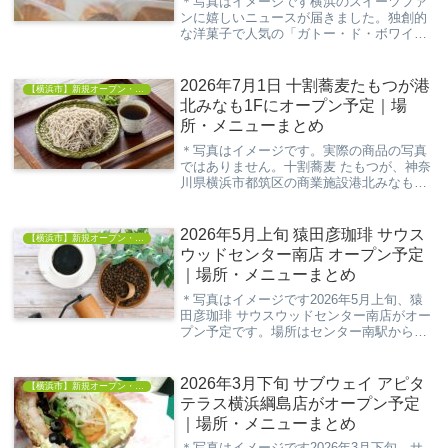
＊写真はイメージです横浜のスイーツファ
ンに嬉しいニュースが届きました。独創的
な洋菓子で人気の「ガトー・ド・ボワイヤ
ージュ」が、2026年3月19日、関内駅すぐ
の場所に新店舗「BASEGATE横浜関内店」
をオープン予定です。素材の組み合わせ
2026年7月1日 十割蕎麦たもつが港
【横浜市】新規オープン・開店情報
や...
北みなも1Fにオープン予定｜場
所・メニューまとめ
＊写真はイメージです。実際の商品の写真
ではありません。十割蕎麦 たもつが、神奈
川県横浜市都筑区の商業施設港北みなも1
階にオープンしました。港北みなも公式シ
ョップページでは、2026年7月1日オープン
と案内されています。蕎麦粉と水だけで打
2026年5月上旬 猿田彦珈琲 サウス
【横浜市】新規オープン・開店情報
ち上...
ウッドセンター南店 オープン予定
｜場所・メニューまとめ
＊写真はイメージです2026年5月上旬、猿
田彦珈琲 サウスウッドセンター南店がオー
プン予定です。場所はセンター南駅から徒
歩約1分という好立地。スペシャルティコ
ーヒー専門店として知られるブランドの新
店舗ということで、早くも注目が集まりそ
2026年3月下旬 サブウェイ アピタ
【横浜市】新規オープン・開店情報
うです...
テラス横浜綱島店がオープン予定
｜場所・メニューまとめ
＊写真はイメージです2026年3月下旬、サ