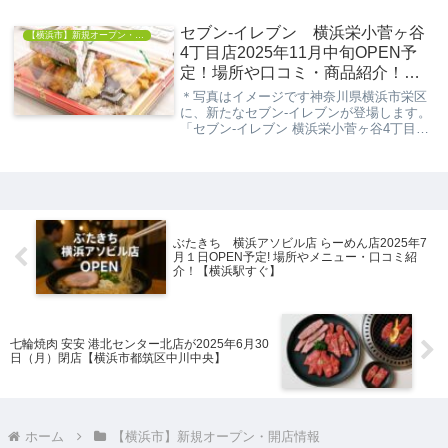
が登場します。浜いぬこの記事では、ヤオ
コー 東戸塚店の基本情報やアクセス方法、
セブン-イレブン 横浜栄小菅ヶ谷
【横浜市】新規オープン・開店情報
メニュ...
4丁目店2025年11月中旬OPEN予
定！場所や口コミ・商品紹介！
【根岸線本郷台駅15分】
＊写真はイメージです神奈川県横浜市栄区
に、新たなセブン-イレブンが登場します。
「セブン-イレブン 横浜栄小菅ヶ谷4丁目
店」は、2025年11月中旬にオープン予定。
根岸線・本郷台駅から徒歩15分の立地で、
地域の方々にとって便利なお買い物スポ
ッ...
ぶたきち 横浜アソビル店 らーめん店2025年7
月１日OPEN予定! 場所やメニュー・口コミ紹
介！【横浜駅すぐ】
七輪焼肉 安安 港北センター北店が2025年6月30
日（月）閉店【横浜市都筑区中川中央】
ホーム
【横浜市】新規オープン・開店情報