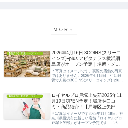
2026年4月16日 3COINS(スリーコ
【横浜市】新規オープン・開店情報
インズ)+plus アピタテラス横浜綱
島店がオープン予定｜場所・メニ
ューまとめ
＊写真はイメージです。実際の店舗の写真
ではありません。2026年4月16日、生活雑
貨で人気の3COINS(スリーコインズ)+plus
が、アピタテラス横浜綱島にオープン予定
です。場所はアピタテラス横浜綱島1Fで、
買い物ついでに立ち寄りやすい立...
ロイヤルプロ戸塚上矢部2025年11
【横浜市】新規オープン・開店情報
月19日OPEN予定！場所や口コ
ミ・商品紹介！【戸塚区上矢部
町】
＊写真はイメージです2025年11月19日、神
奈川県横浜市に新しい店舗「ロイヤルプロ
戸塚上矢部」がオープン予定です。この新
しいお店は、建築資材や工具を取り扱う専