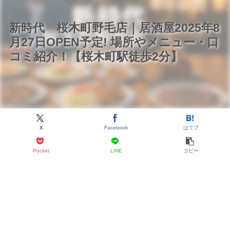
新時代 桜木町野毛店｜居酒屋2025年8
月27日OPEN予定! 場所やメニュー・口
コミ紹介！【桜木町駅徒歩2分】
X
Facebook
はてブ
Pocket
LINE
コピー