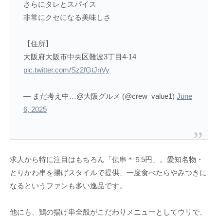
さらにタレとスパイス
非常にクセになる美味しさ
【住所】
大阪府大阪市中央区難波3丁目4-14
pic.twitter.com/Sz2fGtJnVy
— まだ考え中…@大阪グルメ (@crew_value1)
June
6, 2025
求人から特に注目はもちろん「伝串＊５5円」。愛知名物・
とりかわ串を揚げスタイルで提供、一度食べたらやみつきに
なるというファンも多い逸品です。
他にも、鶏の揚げ串全般がこだわりメニューとしてウリで、