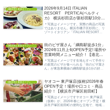
門店として、地元の職人さんやDIY愛好者
にとって、非常に便利な存在となることで
2026年9月14日 ITALIAN
【横浜市】新規オープン・開店情報
し...
RESORT PERTICA(ペルティ
カ) 横浜杉田店が新杉田駅10分に
オープン予定｜場所・メニューま
＊写真はイメージです。実際の商品の写真
とめ
ではありません。横浜市磯子区杉田に、リ
ゾートイタリアン「ITALIAN RESORT
PERTICA（ペルティカ）横浜杉田店」が誕
生します。公式求人では、2026年9月14日
にグランドオープン予定で、新...
街のピザ屋さん「綱島駅徒歩1分」
【横浜市】新規オープン・開店情報
2024年11月上旬OPEN予定! 場所や
営業時間メニュー紹介！【港北区
綱島東】
＊写真はイメージです生地もすべて手作り
の薪窯のピザが食べられる「街のピザ屋さ
ん」が東急東横線の綱島駅徒歩1分の好立
地に新規オープンします。今回の記事は、
そんな新たに出店する「街のピザ屋さん
綱島駅徒歩1分」の情報について解説して
ヤオコー 東戸塚店(仮称)2026年春
【横浜市】新規オープン・開店情報
いきます。※...
OPEN予定！場所や口コミ・商品
紹介！【横浜市戸塚区前田町】
＊写真はイメージですヤオコー 東戸塚店
（仮称）が、2026年春にオープン予定！横
浜市戸塚区前田町の便利な立地で、地域住
民に愛されること間違いなしの新しい店舗