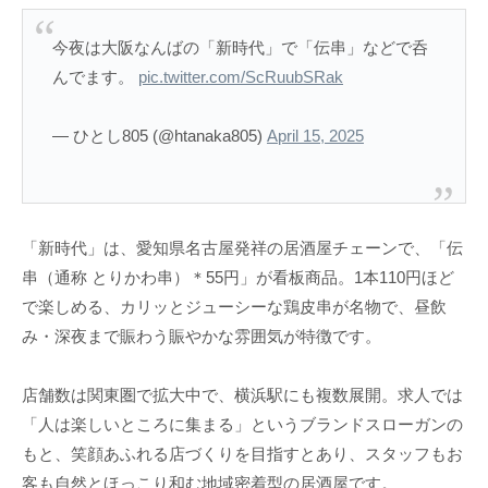
今夜は大阪なんばの「新時代」で「伝串」などで呑
んでます。
pic.twitter.com/ScRuubSRak
— ひとし805 (@htanaka805)
April 15, 2025
「新時代」は、愛知県名古屋発祥の居酒屋チェーンで、「伝
串（通称 とりかわ串）＊55円」が看板商品。1本110円ほど
で楽しめる、カリッとジューシーな鶏皮串が名物で、昼飲
み・深夜まで賑わう賑やかな雰囲気が特徴です。
店舗数は関東圏で拡大中で、横浜駅にも複数展開。求人では
「人は楽しいところに集まる」というブランドスローガンの
もと、笑顔あふれる店づくりを目指すとあり、スタッフもお
客も自然とほっこり和む地域密着型の居酒屋です。