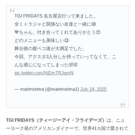
TGI FRIDAYS 名古屋店行って来ました。
全くトラジャと関係ない友達と一緒に😅
💙ちゃん、付き合ってくれてありがとう😊
どのメニューも美味しい😋
舞台後の腹ペコ達が大満足でした。
今回、アクスタ3人分しか持っていってなくて、こ
んな感じになってしまった🤣🤣
pic.twitter.com/NjDmTRJqmN
— marimorima (@marimorima1)
July 24, 2025
TGI FRIDAYS（ティージーアイ・フライデーズ）
は、ニュ
ーヨーク発のアメリカンダイナーで、世界41カ国で愛されて