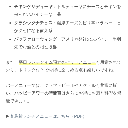
チキンケサディーヤ
：トルティーヤにチーズとチキンを
挟んだスパイシーな一品
クラシックナチョス
：濃厚チーズとピリ辛ハラペーニョ
がクセになる前菜系
バッファローウィング
：アメリカ発祥のスパイシー手羽
先でお酒との相性抜群
また、
平日ランチタイム限定のセットメニュー
も用意されて
おり、ドリンク付きでお得に楽しめる点も嬉しいですね。
バーメニューでは、クラフトビールやカクテルも豊富に揃
い、
ハッピーアワーの時間帯
はさらにお得にお酒と料理を堪
能できます。
▶️
🌐 最新ランチメニューはこちら（PDF）