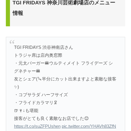
TGI FRIDAYS 神奈川芸術劇場店のメニュー
情報
TGI FRIDAYS 渋谷神南店さん
トラジャ席は店内奥窓際
・元太バーガー🍔ウルティメイト フライデーズ シ
グネチャー🍔
友とシェア(🔪半分にカット出来ますよと素敵な接客
✨)
・コブサラダ ハーフサイズ
・フライドカラマリ🦑
🍺🍷↓も堪能
接客がとても良く素敵なお店でした😌
https://t.co/suZFPUshen
pic.twitter.com/YHAVh83ZfN