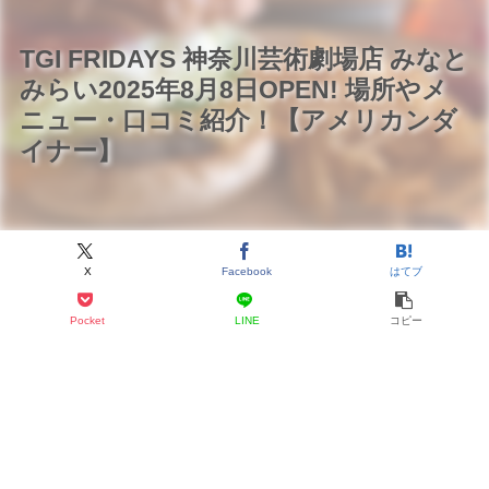
TGI FRIDAYS 神奈川芸術劇場店 みなと
みらい2025年8月8日OPEN! 場所やメ
ニュー・口コミ紹介！【アメリカンダ
イナー】
X
Facebook
はてブ
Pocket
LINE
コピー