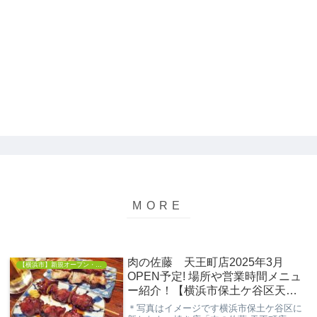
肉の佐藤 天王町店2025年3月
【横浜市】新規オープン・開店情報
OPEN予定! 場所や営業時間メニュ
ー紹介！【横浜市保土ケ谷区天王
町】
＊写真はイメージです横浜市保土ケ谷区に