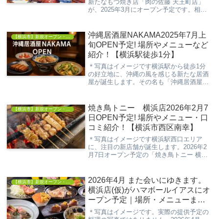
新たなもつ焼き店「肉の佐藤 天王町店」
が、2025年3月にオープン予定です。相鉄
本線「天王町駅」から徒歩2分という好立
地で、仕事帰りやお出かけの際に立ち寄り
やすい場所にあります。本厚木や横浜駅西
沖縄居酒屋NAKAMA2025年7月上
【横浜市】新規オープン・開店情報
口のゴー...
旬OPEN予定! 場所やメニューなど
紹介！【横浜駅徒歩1分】
＊写真はイメージです横浜駅から徒歩1分
の好立地に、沖縄の風を感じる新たな居酒
屋が誕生します。その名も「沖縄居酒屋
NAKAMA」。2025年7月上旬のオープンを
予定しており、沖縄の食文化を存分に楽し
めるお店として注目を集めています。運営
焼き鳥トニー 横浜店2026年2月7
【横浜市】新規オープン・開店情報
は、沖...
日OPEN予定! 場所やメニュー・口
コミ紹介！【横浜市西区南幸】
＊写真はイメージです横浜駅西口エリア
に、注目の新店舗が誕生します。2026年2
月7日オープン予定の「焼き鳥トニー 横浜
店」は、炭火焼き鳥を中心にした新業態の
居酒屋。豊富なドリンクと幅広いメニュー
が揃う、使い勝手の良いお店として、すで
2026年4月 また会いにゆきます。
【横浜市】新規オープン・開店情報
に話題を...
横浜店(仮)がハマボールイアスにオ
ープン予定｜場所・メニューまと
め
＊写真はイメージです。実際の提供予定の