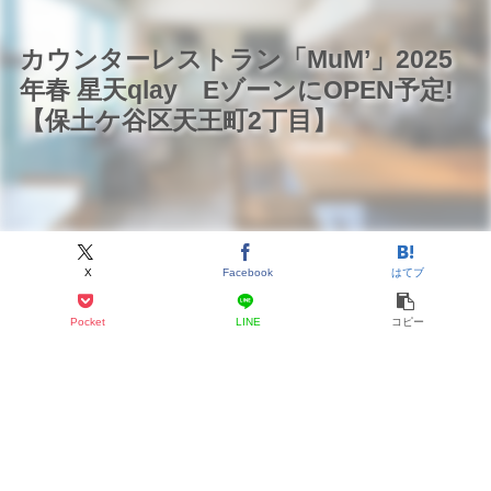
カウンターレストラン「MuM’」2025
年春 星天qlay EゾーンにOPEN予定!
【保土ケ谷区天王町2丁目】
X
Facebook
はてブ
Pocket
LINE
コピー