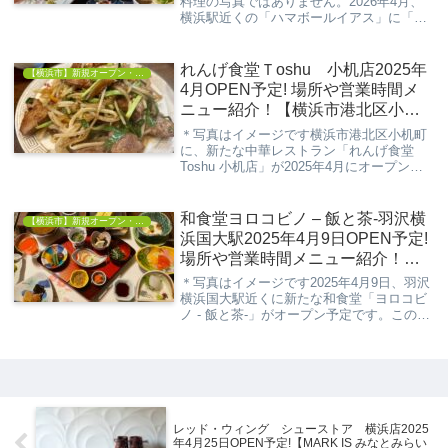
料理の写真ではありません。2026年4月、
横浜駅近くの「ハマボールイアス」に「ま
た会いにゆきます。横浜店(仮)」がオープ
ン予定です。“NEO和食＆和スイーツ”をテ
ーマにした新店とのことで、横浜エリアで
れんげ食堂Ｔoshu 小机店2025年
【横浜市】新規オープン・開店情報
の...
4月OPEN予定! 場所や営業時間メ
ニュー紹介！【横浜市港北区小机
町】
＊写真はイメージです横浜市港北区小机町
に、新たな中華レストラン「れんげ食堂
Toshu 小机店」が2025年4月にオープン予
定です。地元の皆さまに愛される店舗を目
指し、現在オープニングスタッフを募集し
ています。小机駅から徒歩1分という好立
和食堂ヨロコビノ – 飯と茶-羽沢横
【横浜市】新規オープン・開店情報
地で...
浜国大駅2025年4月9日OPEN予定!
場所や営業時間メニュー紹介！
【横浜市神奈川区羽沢南】
＊写真はイメージです2025年4月9日、羽沢
横浜国大駅近くに新たな和食堂「ヨロコビ
ノ - 飯と茶-」がオープン予定です。このお
店は、神奈川県内の食材を活かした小鉢料
理や、厳選された日本茶を提供するネオ和
食堂として注目を集めています。おしゃ
れ...
レッド・ウィング シューストア 横浜店2025
年4月25日OPEN予定!【MARK IS みなとみらい