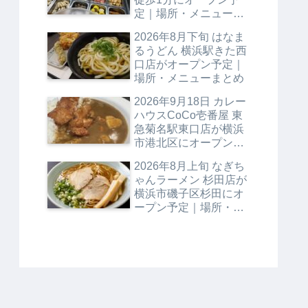
定｜場所・メニューま
とめ
2026年8月下旬 はなま
るうどん 横浜駅きた西
口店がオープン予定｜
場所・メニューまとめ
2026年9月18日 カレー
ハウスCoCo壱番屋 東
急菊名駅東口店が横浜
市港北区にオープン予
定｜場所・メニューま
2026年8月上旬 なぎち
とめ
ゃんラーメン 杉田店が
横浜市磯子区杉田にオ
ープン予定｜場所・メ
ニューまとめ