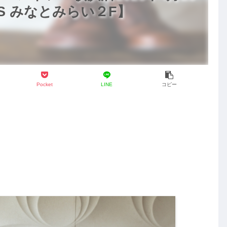
 IS みなとみらい２F】
Pocket
LINE
コピー